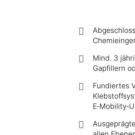
Abgeschloss
Chemieingen
Mind. 3 jähr
Gapfillern 
Fundiertes V
Klebstoffsy
E‑Mobility‑U
Ausgeprägte
allen Ebene