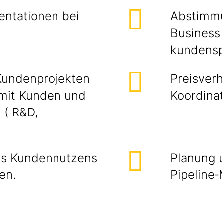
entationen bei
Abstimmu
Business
kundensp
 Kundenprojekten
Preisver
mit Kunden und
Koordina
 ( R&D,
des Kundennutzens
Planung 
en.
Pipeline