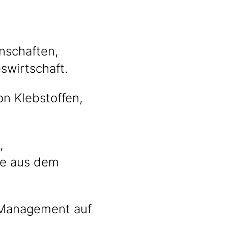
nschaften,
wirtschaft.
on Klebstoffen,
,
le aus dem
-Management auf