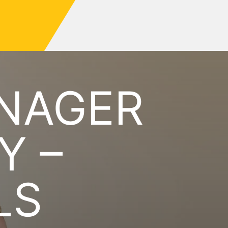
NAGER
Y –
LS