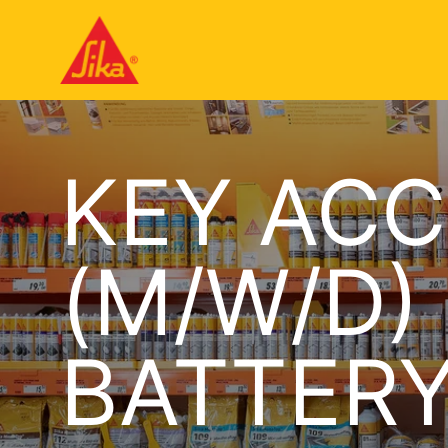
KEY AC
(M/W/D) 
BATTERY