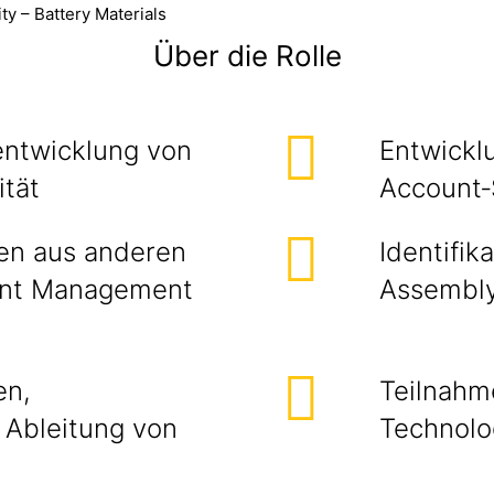
y – Battery Materials
Über die Rolle
entwicklung von
Entwickl
ität
Account‑
en aus anderen
Identifik
unt Management
Assembly
en,
Teilnahm
Ableitung von
Technolo