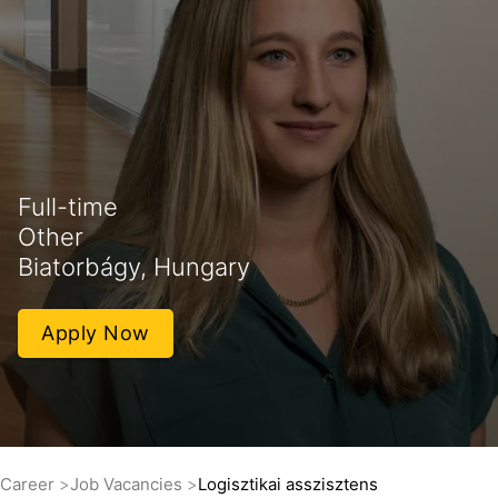
Full-time
Other
Biatorbágy, Hungary
Apply Now
Career
Job Vacancies
Logisztikai asszisztens