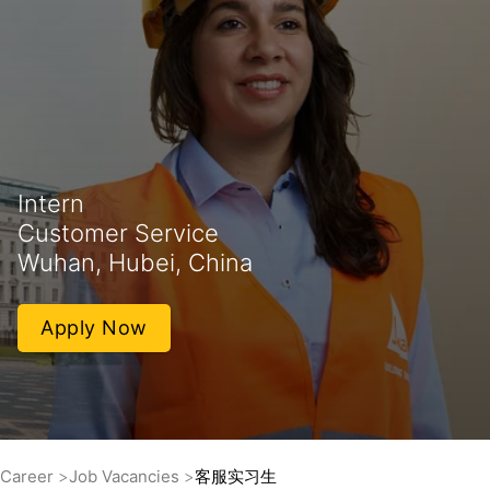
Intern
Customer Service
Wuhan, Hubei, China
Apply Now
Career
Job Vacancies
客服实习生