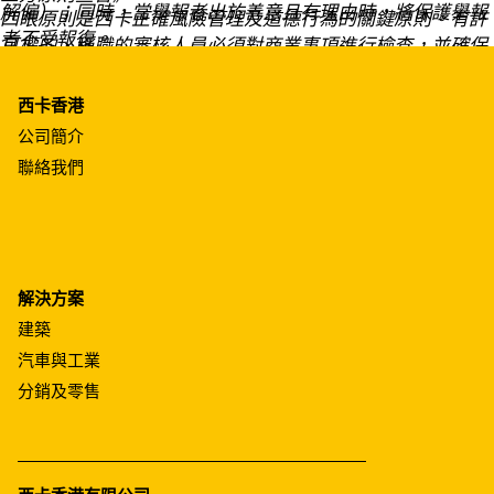
解僱）；同時，當舉報者出於善意且有理由時，將保護舉報
四眼原則是西卡正確風險管理及道德行為的關鍵原則。有許
者不受報復。
可權的、稱職的審核人員必須對商業事項進行檢查，並確保
審慎的決策機制，尤其要確保符合本行為準則。
西卡香港
公司簡介
聯絡我們
解決方案
建築
汽車與工業
分銷及零售