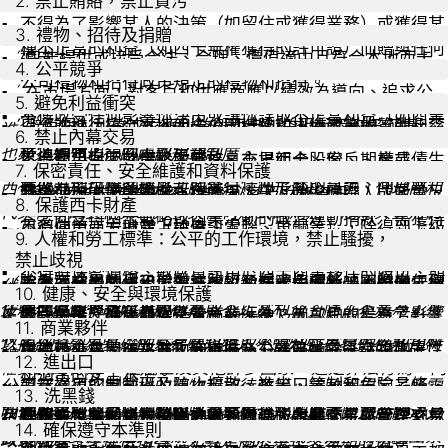
2. 禁止賄賂，禁止貪污
不得為了影響某人的決策（如留住或獲得業務）或獲得某
即使行為準則和其他內部規章制度嚴於法律，也要嚴格
3. 禮物、招待及捐贈
種不正當的利益（如西卡無權獲得的許可證）而贈與任何
遵守。
́ 只能提供或接受合法、合理、價值適中且符合本地西卡
4. 公平競爭
禮物（現金、旅遊或禮品等 。
公司禮物和招待政策規定的禮物和招待。
́ 在市場方面，對客戶和供應商應以績效為導向、追求公
5. 避免利益衝突
嚴格遵守適用的法律法規，所有行為都必須在合法的框架內
不得收受任何影響你決策或讓你謀取不正當利益（如商業
平。
只允許進行符合本地西卡公司禮物和招待政策的贊助和慈
́́ 避免個人利益或家庭利益與西卡利益相衝突的任何情
進行。此外，本行為準則的規定可能比法律更嚴格。同時，
6. 禁止內幕交易
夥伴無權享受的折扣）的禮物（現金、旅遊或禮品等。
善性捐贈。
形。如有，請向上級彙報。
也必須遵守現行的內部規章制度。
不與競爭對手就策略、價格、市場組合、客戶、產品、生
不得利用保密的價格敏感信息交易西卡股份、期權或債
7. 保密責任、安全維護和資料保護
產或其他市場的敏感方面進行任何形式的討論、同意或合
券。
西卡致力於打擊各種形式的貪污。西卡禁止員工、代理商和
禁止使用西卡的資金支持政界人士、政治候選人或政黨。
避免與西卡競爭的所有行為。
́ 保護西卡的商業秘密、技術秘密及財務資訊。
8. 保護西卡財產
作。
代其行事的其他第三方參與任何形式的賄賂。賄賂與貪污的
若要向支持西卡戰略或商業活動的政治運動捐款，需獲得
不得向第三方披露上述資訊。
小心使用西卡財產（設備、電腦、車輛等），除得到上級
形式多種多樣。可能是現金或其他禮物（旅遊、任何形式的
不得利用西卡的商業機會為自己謀取私利。
在西卡內部披露保密資訊應以必須知道為基礎。
9. 人權和勞工標準：公平的工作環境，禁止騷擾，
集團管理層的批准。
禁止對西卡客戶的轉售價格進行安排。
的批准外，僅為工作目的而使用西卡財產。
禮品）。無論你是否送出或接受了這些物品、無論對方是誰
禁止歧視
不得將保密價格、敏感資訊用於西卡商業夥伴的股份、期
除為商業目的且已與對方簽訂了保密協議外，不得向任何
完全遵守勞動法和僱傭法，以及西卡內部反映國際勞工標
（政府、公司或個人），其目的均在於影響收受人的決定，
代表西卡所做的決定不得受個人利益或家庭利益的影響。禁
在所有國家和市場，合理的禮物和招待（進餐、體育運動或
10. 健康、安全與環境保護
敏感事項（如獨佔權、競業禁止、合資企業）應讓集團法
權或債券的交易，不得向協力廠商披露上述資訊。
防止西卡財產被濫用（詐欺、盜竊、遺失）。
第三方披露保密資訊。
準的政策。
從贈送這些物品的人那裡獲取不正當利益。除了不是為了獲
止任何與西卡相競爭的行為。
文化活動等）是一種常見的商業行為。當其目的是為了影響
遵守環境、健康與安全方面的法律及內部相關指導方針。
務或本地法律顧問進行事先檢查。
11. 商業夥伴
得不正當利益（見下文第 3 條）的正常禮物或招待外，無論
收受人的決定時，就會變成賄賂。邀請政府官員旅遊或參加
以內部資訊為基礎的交易是以獲取不當利益為目的而利用特
根據西卡集團IT安全政策和指令，確保機密資訊的準確性
尊重且公平對待下屬和同事。
確保供應商、服務商、代理商及分銷商遵守上述規則。
禮物或利益的大小如何，都是應當嚴格禁止的賄賂或貪污。
提倡安全文化，在安全和保護他人方面，絕不妥協。
持續多日的活動並提供禮物和招待存在諸多特定風險。所有
12. 進出口
不濫用市場支配地位。
權資訊的行為。 在瑞士及其他許多國家，這是非法行為。內
和適當的安全水準。
遵守適用的制裁以及防止擴散、進出口管制和危險品條
公司都必須採用當地的禮物和招待政策，該政策規定了所需
幕交易首先涉及到西卡股份交易。但同樣不得使用內部資訊
參與促進以信任為基礎的多元化和包容性文化的發展，推
遵守客戶的規則，尤其在客戶對禮物和招待方面的規則嚴
13. 洗黑錢
促進資源的可持續利用並參與可持續的商業實踐，西卡致
例。
的批准級別並且與集團的政策模板一致。
我們期望完全遵守卡特爾（企業聯合）及反壟斷方面的法
用於西卡商業夥伴的股份交易。西卡的
內幕交易與管理交易
保護第三方和員工的機密資訊與個人資料。
動創新、開放和機會平等。
於本行為準則和本地的禮物和招待政策時。
保持警惕，如發現可疑的財務交易，立即向上級或控制部
力減少對環境的影響（空氣、廢物、水、能源消耗和生物
14. 確保遵守本準則
律。特別要注意避免與競爭對手就價格或其他市場敏感因素
政策
將進一步提供指導，尤其是關於禁止交易期的指導。
門報告。