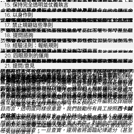
多樣性），有助於循環經濟，並優先考慮環保技術。
確保海關申報的準確性並獲取所有必要的海關許可。
本行為準則適用於所有西卡員工。所有加入西卡的員工都
進行任何形式的討論或達成一致意見。尤其要注意非正式聚
確保處理西卡收集的個人資料時，做到公正透明。
不得因種族、國籍、性取向、性別、年齡、宗教信仰等原
15. 保持完全透明並仗義執言
西卡希望其商業夥伴和供應商能夠誠信行事，遵守相同的商
應承諾遵守本準則，並且要瞭解其重要性。
會、會議、展會或行業協會會議或涉及可能存在的收購機會
因不公平地對待他人，也不得對他們進行言語或身體上的
́保證任何交易都有申報和帳目。
業道德準則。為實現這一目標，西卡的供應商也必須遵守西
西卡致力於支持反洗黑錢工作。洗黑錢指將源自犯罪活動的
永遠不會讓經濟考慮優先於安全、健康和環境保護。
16. 以身作則
西卡承諾遵守所有適用的貿易和海關條例。有些國家和國際
遵守本地適用的資料保護法，同時遵守西卡內部資料保護
的討論。在法律允許的範圍內，與競爭對手的接觸必須在總
騷擾、虐待、冒犯、威脅或恐嚇。
卡的
資產（不僅限於現金）引入正常的金融和經濟循環。洗黑錢
供應商行為準則
。西卡會為供應商提供培訓，並通過問
應定期提醒所有公司的所有員工遵守這些規則，至少一年
作為上級，應以身作則，嚴格遵守本行為準則。
貿易法會限制或禁止產品或服務的進出口。這些限制的依據
政策的原則。
向上級彙報潛在的、與這些規則相衝突的事項。
經理的監督下進行管理，並且妥善記錄。
17. 禁止規避這些準則
卷調查和審查監督其遵守情況。
是犯罪行為。
員工的安全和福祉是西卡的首要考慮。西卡推動可持續和對
一次。
不僅限於產品的性質，還包括原產地或目的地，有時甚至還
對任何形式的虐待行為或歧視員工的行為零容忍，並向經
禁止利用第三方來規避這些準則。
在你的責任範圍內，對違規行為採取零容忍態度。
18. 提問諮詢
社會負責的業務。 為了我們的員工、客戶和整個社會的利
包括客戶和供應商的身份（制裁）。
向上級、人力資源部門或本地管理層成員報告違背這些規
保護西卡的專有技術資訊極其重要。其目的不在於阻礙商業
理或人力資源部門報告發現的違規行為。
所有西卡公司的總經理將於每年對其所任職的公司的合規
如果有疑問，一定要提出來。
益，為了我們地球的未來，西卡有特別的責任完全遵守健
則的行為，如果不起作用或不可行，則上報至更高一級的
19. 經驗法則：報紙規則
所需的資訊的流通，但防止西卡的技術被不恰當地使用至關
不得為了規避這些規則，委託第三方（如代理商、經銷商、
為提前解決潛在風險，應保持透明度。
情況進行確認。
康、安全和環境保護的法例及公司內部要求。
管理層。你也可以通過電子郵件
如果對上述原則的適用存有疑問，請用簡單的報紙規則來
重要。我們同樣會保護第三方的機密資訊。西卡承諾尊重所
西卡推動建立了一個多元和包容的工作環境，所有員工都平
諮詢公司）執行關鍵行為或商業行為。
20. 四眼原則的運用
在許多情況下，及時的建議可以避免發生違反法律或內部指
(compliance@ch.sika.com) 或者西卡的信任專線
檢查你的行為：如果行為的所有細節都出現在報紙的頭版
有員工和第三方的資料隱私與完整性。
等待人，相互尊重。西卡承諾提供平等的機會，並嚴厲禁止
從高層定下基調是本行為準則保持生機的關鍵因素。樹立榜
公司管理層將進行定期培訓和審查。
對於代表西卡做出的所有承諾（無論是書面還是電子形
導方針的行為。如果你對採取什麼決定或行動有疑問，請先
21. 提問/意見
(https://sikatrustline.com) 上報至集團合規部門。
頭條，你還會做嗎？
職場性騷擾和其他騷擾行為。西卡力求確保所有員工的行為
樣和適用零容忍政策是關鍵。這也意味著擁有一個公開和建
式），即使本地法律允許一人簽署即可，也都必須獲得兩
諮詢其他人，可以向你的經理或相關部門/職能部門（如人力
如果你對本行為準則存有疑問，請與你的上級或集團聯繫。
都符合國際公認的人權標準以及核心勞工和社會標準*，並
儘管集團將提供必要的手段和方法，遵守本行為準則始終是
設性解決可能發生的衝突的工作環境。
名獲授權人員的簽名。
資源部、法務部、合規部或財務部）尋求建議或幫助。
下載西卡行為準則
你也可以將你的問題和意見發送到 :
彙報人將獲得保護。違規者將受到紀律處罰。
這些規則很詳細，但可能不能涵蓋所有的實際情況，報紙規
且支持聯合國全球契約十項原則。西卡致力於廢除各種形式
一線管理者的職責。在這方面，恰當地選擇、培訓和監督員
compliance@ch.sika.com.
則在全球範圍內都是可以理解、通用的。報紙規則提供了一
的童工和強迫勞動（包括現代奴隸制和人口販運），包括其
如果是通過電子通訊（電子郵件、短信等）做出的承諾，
工也很關鍵。
西卡推崇公開透明的氛圍。保持潛在衝突及違規檢查的透明
個恰當的測試方法來檢查一個行為是否能夠獲得許可。
Something went wrong loading the listing. Please
自身供應鏈網絡，並承認結社自由、集體談判和社會夥伴關
則可以由一人簽署。但是，在發出之前，該承諾必須由另
度有助於執行本行為準則。對所有交易的文件編制及詳細賬
try refreshing the page.
係、薪酬公平和工作時間公平。
一人審查並批准。
目而言，透明度同樣很重要。我們鼓勵所有員工按照
西卡誠
信政策
中的原則仗義執言，並及時向上級、本地人力資源部
除非本地法律要求，否則切勿使用印章或私章；如果使用
* 這類標準包括《世界人權宣言》、經合組織的《跨國企業
門或本地管理團隊的成員報告重大事件。對報告的違規情況
印章，一定要加上個人簽名。
準則》和國際勞工組織 (ILO)《關於跨國企業與社會政策的
將進行詳細調查，一旦查實，違規者將面臨紀律處分（甚至
三方原則宣言》。