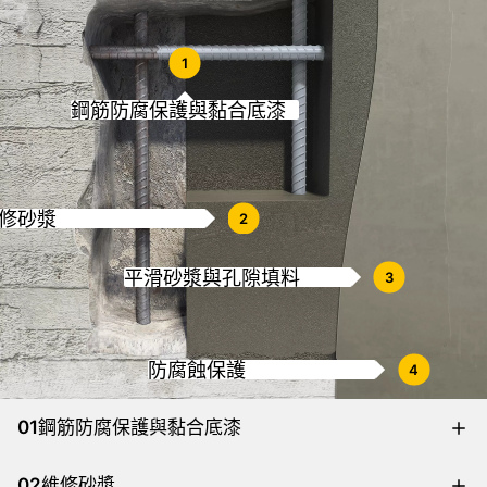
1
鋼筋防腐保護與黏合底漆
修砂漿
2
平滑砂漿與孔隙填料
3
防腐蝕保護
4
01
鋼筋防腐保護與黏合底漆
02
維修砂漿